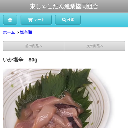
東しゃこたん漁業協同組合
カート
検索
ホーム
＞
塩辛類
前の商品へ
次の商品へ
いか塩辛 80g